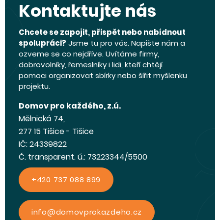
Kontaktujte nás
Chcete se zapojit, přispět nebo nabídnout
spolupráci?
Jsme tu pro vás. Napište nám a
ozveme se co nejdříve. Uvítáme firmy,
dobrovolníky, řemeslníky i lidi, kteří chtějí
pomoci organizovat sbírky nebo šířit myšlenku
projektu.
Domov pro každého, z.ú.
Mělnická 74,
277 15 Tišice - Tišice
IČ: 24339822
Č. transparent. ú.: 73223344/5500
+420 737 088 899
info@domovprokazdeho.cz