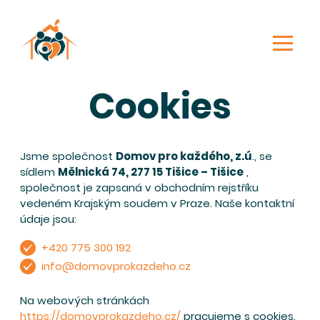
Cookies
Jsme společnost
Domov pro každého, z.ú
., se
sídlem
Mělnická 74, 277 15 Tišice – Tišice
,
společnost je zapsaná v obchodním rejstříku
vedeném Krajským soudem v Praze. Naše kontaktní
údaje jsou:
+420 775 300 192
info@domovprokazdeho.cz
Na webových stránkách
https://domovprokazdeho.cz/
pracujeme s cookies.