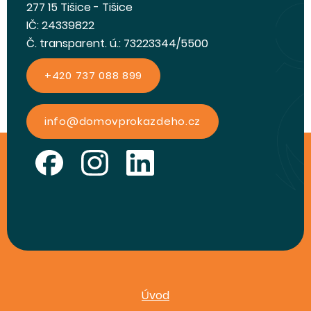
277 15 Tišice - Tišice
IČ: 24339822
Č. transparent. ú.: 73223344/5500
+420 737 088 899
info@domovprokazdeho.cz
Úvod