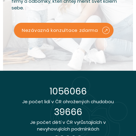
firmy a odborníky, kteří chtějí měnit svět kolem
sebe.
Nezávazná konzultace zdarma
1440090
Je počet lidí v ČR ohrožených chudobou
54090
Je počet dětí v ČR vyrůstajících v
nevyhovujících podmínkách