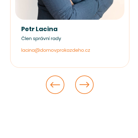
Petr Lacina
Člen správní rady
lacina@domovprokazdeho.cz