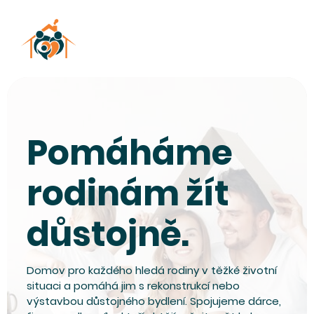
Pomáháme
rodinám žít
důstojně.
Domov pro každého hledá rodiny v těžké životní
situaci a pomáhá jim s rekonstrukcí nebo
výstavbou důstojného bydlení. Spojujeme dárce,