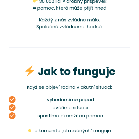
30 000 lidí × drobný příspěvek
= pomoc, která může přijít hned
Každý z nás zvládne málo.
Společně zvládneme hodně.
Jak to funguje
Když se objeví rodina v akutní situaci:
vyhodnotíme případ
ověříme situaci
spustíme okamžitou pomoc
a komunita „statečných“ reaguje