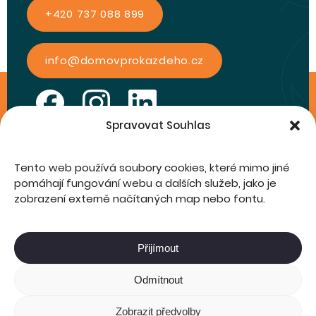
+420 737 088 899
info@domovprokazdeho.cz
Spravovat Souhlas
Tento web používá soubory cookies, které mimo jiné
pomáhají fungování webu a dalších služeb, jako je
zobrazení externě načítaných map nebo fontu.
Úvod
Přijímout
Ochrana osobních údajů
Odmítnout
Cookies
Zobrazit předvolby